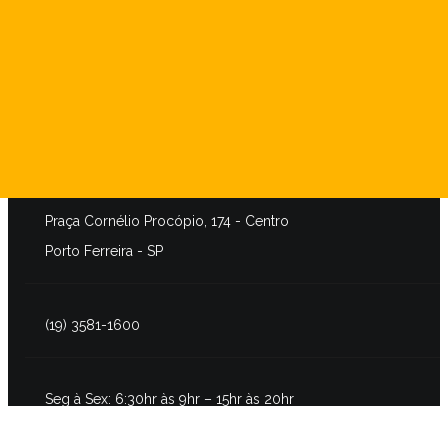
SEDE SOCIAL
Praça Cornélio Procópio, 174 - Centro
Porto Ferreira - SP
(19) 3581-1600
Seg à Sex: 6:30hr às 9hr – 15hr às 20hr
Sábado: 8hr às 12hr